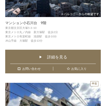
マンション小石川台 9階
東京都文京区大塚5-3-10
東京メトロ丸ノ内線 新大塚駅 徒歩2分
東京メトロ有楽町線 池袋駅 徒歩10分
JR山手線 大塚駅 徒歩13分
詳細を見る
▶
お問い合わせ
お問い合わせ
お気に入り
中古