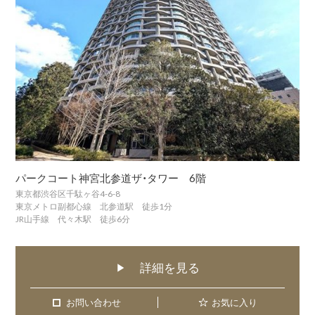
パークコート神宮北参道ザ・タワー 6階
東京都渋谷区千駄ヶ谷4-6-8
東京メトロ副都心線 北参道駅 徒歩1分
JR山手線 代々木駅 徒歩6分
詳細を見る
▶
お問い合わせ
お問い合わせ
お気に入り