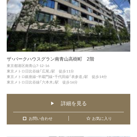
ザ・パークハウスグラン南青山高樹町 2階
東京都港区南青山7-12-16
東京メトロ日比谷線「広尾」駅 徒歩11分
東京メトロ銀座線・半蔵門線・千代田線「表参道」駅 徒歩14分
東京メトロ日比谷線「六本木」駅 徒歩16分
詳細を見る
▶
お問い合わせ
お問い合わせ
お気に入り