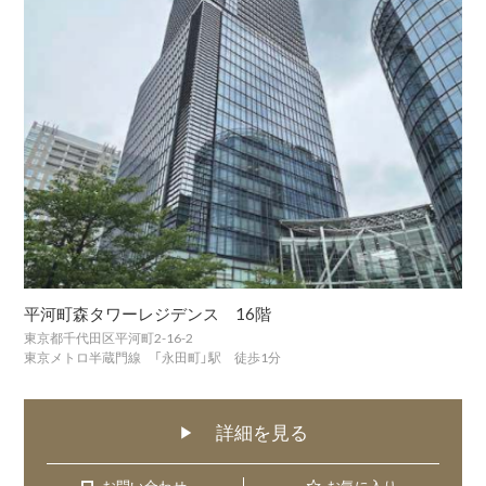
平河町森タワーレジデンス 16階
東京都千代田区平河町2-16-2
東京メトロ半蔵門線 「永田町」駅 徒歩1分
詳細を見る
▶
お問い合わせ
お問い合わせ
お気に入り