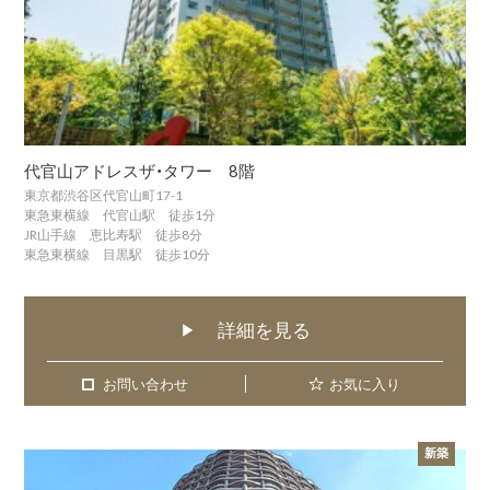
代官山アドレスザ・タワー 8階
東京都渋谷区代官山町17-1
東急東横線 代官山駅 徒歩1分
JR山手線 恵比寿駅 徒歩8分
東急東横線 目黒駅 徒歩10分
詳細を見る
▶
お問い合わせ
お問い合わせ
お気に入り
新築