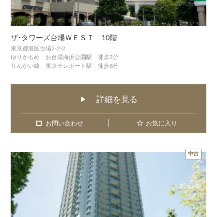
ザ・タワーズ台場ＷＥＳＴ 10階
東京都港区台場2-2-2
ゆりかもめ お台場海浜公園駅 徒歩3分
りんかい線 東京テレポート駅 徒歩8分
詳細を見る
▶
お問い合わせ
お問い合わせ
お気に入り
中古