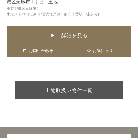
港区元麻布１丁目 土地
東京都港区元麻布1
東京メトロ南北線・都営大江戸線 麻布十番駅 徒歩8分
詳細を見る
▶
お問い合わせ
お問い合わせ
お気に入り
土地取扱い物件一覧