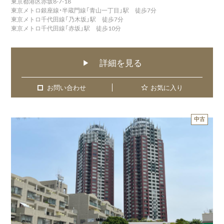
東京都港区赤坂8-7-18
東京メトロ銀座線・半蔵門線「青山一丁目」駅 徒歩7分
東京メトロ千代田線「乃木坂」駅 徒歩7分
東京メトロ千代田線「赤坂」駅 徒歩10分
詳細を見る
▶
お問い合わせ
お問い合わせ
お気に入り
中古