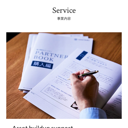
Service
事業内容
Asset buildup
support