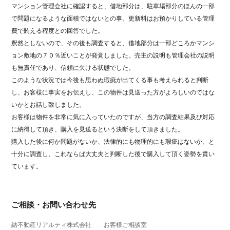
マンション管理会社に確認すると、借地部分は、駐車場部分のほんの一部
で問題になるような面積ではないとの事。更新料はお預かりしている管理
費で賄える程度との回答でした。
釈然としないので、その後も調査すると、借地部分は一部どころかマンシ
ョン敷地の７０％近いことが発覚しました。売主の説明も管理会社の説明
も無責任であり、信頼に欠ける状態でした。
このような状況では今後も思わぬ瑕疵が出てくる事も考えられると判断
し、お客様に事実をお伝えし、この物件は見送った方がよろしいのではな
いかとお話し致しました。
お客様は物件を非常に気に入っていたのですが、当方の調査結果及び対応
に納得して頂き、購入を見送るという決断をして頂きました。
購入した後に何か問題がないか、法律的にも物理的にも瑕疵はないか、と
十分に調査し、
これならば大丈夫と判断した後で購入して頂く姿勢を貫い
ています。
ご相談・お問い合わせ先
結不動産リアルティ株式会社 お客様ご相談室